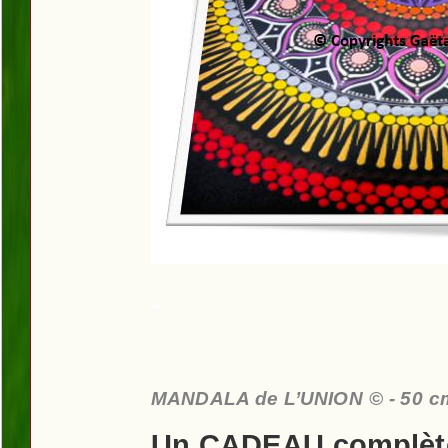
-
MANDALA de L’UNION
©
- 50 c
Un CADEAU complèt